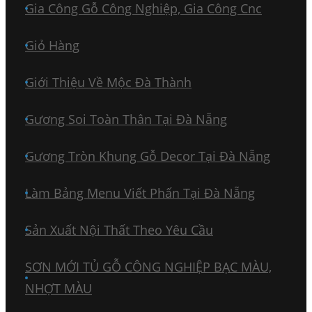
Gia Công Gỗ Công Nghiệp, Gia Công Cnc
Giỏ Hàng
Giới Thiệu Về Mộc Đà Thành
Gương Soi Toàn Thân Tại Đà Nẵng
Gương Tròn Khung Gỗ Decor Tại Đà Nẵng
Làm Bảng Menu Viết Phấn Tại Đà Nẵng
Sản Xuất Nội Thất Theo Yêu Cầu
SƠN MỚI TỦ GỖ CÔNG NGHIỆP BẠC MÀU,
NHỢT MÀU