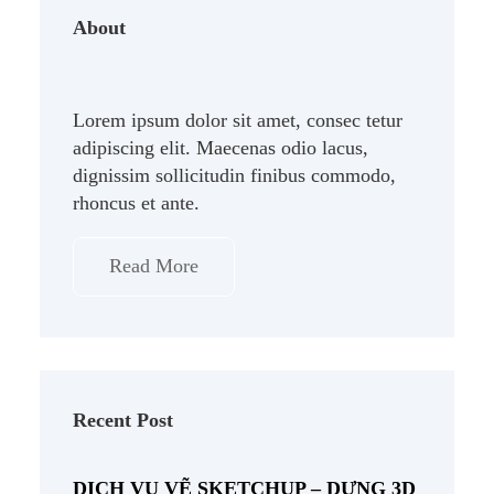
About
Lorem ipsum dolor sit amet, consec tetur
adipiscing elit. Maecenas odio lacus,
dignissim sollicitudin finibus commodo,
rhoncus et ante.
Read More
Recent Post
DỊCH VỤ VẼ SKETCHUP – DỰNG 3D