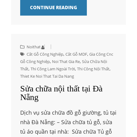
CONTINUE READING
Noithat
, 
, 
Cắt Gỗ Công Nghiệp
Cắt Gỗ MDF
Gia Công Cnc
, 
, 
Gỗ Công Nghiệp
Noi That Gia Re
Sửa Chữa Nội
, 
, 
, 
Thất
Thi Công Lam Ngoài Trời
Thi Công Nội Thất
Thiet Ke Noi That Tai Da Nang
Sửa chữa nội thất tại Đà
Nẵng
Dịch vụ sửa chữa đồ gỗ giường, tủ tại
nhà Đà Nẵng: – Sửa chữa tủ gỗ, sửa
tủ áo quần tại nhà: Sửa chữa Tủ gỗ