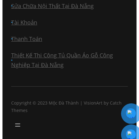
Sửa Chữa Nội Thất Tại Đà Nẵng
Tài Khoản
Thanh Toán
Thiết Kế Thi Công Tủ Quần Áo Gỗ Công
Nghiệp Tại Đà Nẵng
Copyright © 2023
Mộc Đà Thành
|
VisionArt by
Catch
Themes