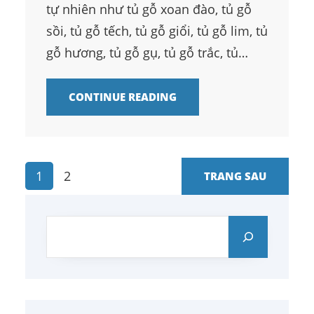
tự nhiên như tủ gỗ xoan đào, tủ gỗ
sồi, tủ gỗ tếch, tủ gỗ giổi, tủ gỗ lim, tủ
gỗ hương, tủ gỗ gụ, tủ gỗ trắc, tủ…
CONTINUE READING
1
2
TRANG SAU
S
e
a
r
c
h