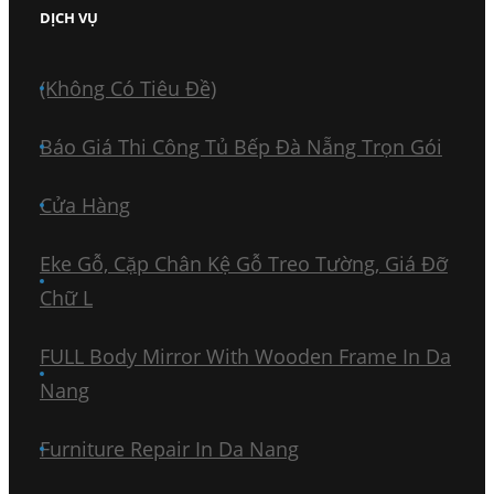
DỊCH VỤ
(không Có Tiêu Đề)
Báo Giá Thi Công Tủ Bếp Đà Nẵng Trọn Gói
Cửa Hàng
Eke Gỗ, Cặp Chân Kệ Gỗ Treo Tường, Giá Đỡ
Chữ L
FULL Body Mirror With Wooden Frame In Da
Nang
Furniture Repair In Da Nang