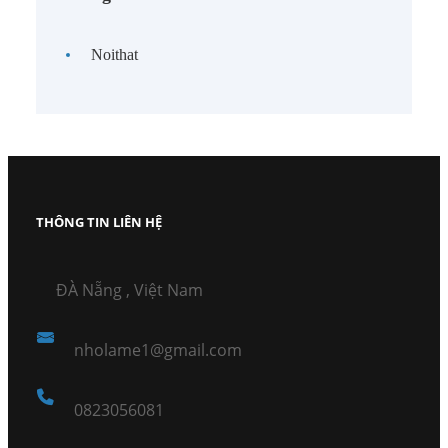
Noithat
THÔNG TIN LIÊN HỆ
ĐÀ Nẵng , Việt Nam
nholame1@gmail.com
0823056081