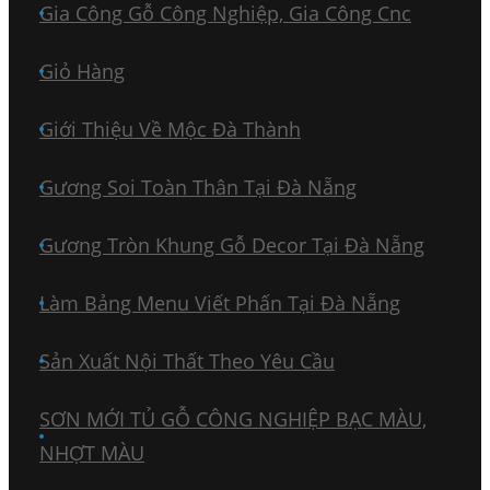
Gia Công Gỗ Công Nghiệp, Gia Công Cnc
Giỏ Hàng
Giới Thiệu Về Mộc Đà Thành
Gương Soi Toàn Thân Tại Đà Nẵng
Gương Tròn Khung Gỗ Decor Tại Đà Nẵng
Làm Bảng Menu Viết Phấn Tại Đà Nẵng
Sản Xuất Nội Thất Theo Yêu Cầu
SƠN MỚI TỦ GỖ CÔNG NGHIỆP BẠC MÀU,
NHỢT MÀU