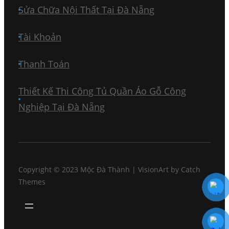
Sửa Chữa Nội Thất Tại Đà Nẵng
Tài Khoản
Thanh Toán
Thiết Kế Thi Công Tủ Quần Áo Gỗ Công
Nghiệp Tại Đà Nẵng
Copyright © 2023
Mộc Đà Thành
|
VisionArt by
Catch
Themes