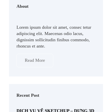
About
Lorem ipsum dolor sit amet, consec tetur
adipiscing elit. Maecenas odio lacus,
dignissim sollicitudin finibus commodo,
rhoncus et ante.
Read More
Recent Post
DỊCH VỤ VẼ SKETCHUP – DỰNG 3D