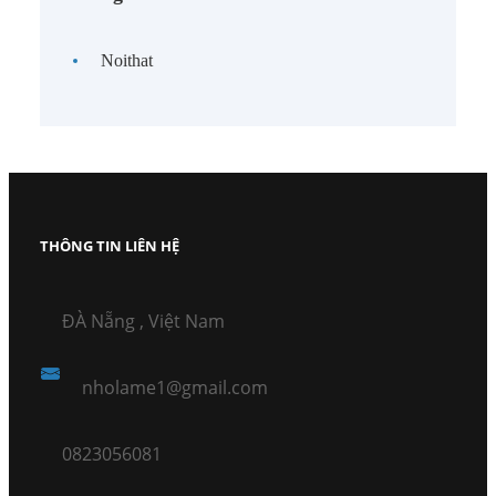
Noithat
THÔNG TIN LIÊN HỆ
ĐÀ Nẵng , Việt Nam
nholame1@gmail.com
0823056081