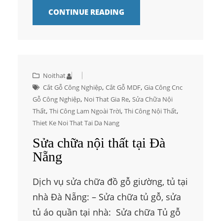
CONTINUE READING
Noithat
, 
, 
Cắt Gỗ Công Nghiệp
Cắt Gỗ MDF
Gia Công Cnc
, 
, 
Gỗ Công Nghiệp
Noi That Gia Re
Sửa Chữa Nội
, 
, 
, 
Thất
Thi Công Lam Ngoài Trời
Thi Công Nội Thất
Thiet Ke Noi That Tai Da Nang
Sửa chữa nội thất tại Đà
Nẵng
Dịch vụ sửa chữa đồ gỗ giường, tủ tại
nhà Đà Nẵng: – Sửa chữa tủ gỗ, sửa
tủ áo quần tại nhà: Sửa chữa Tủ gỗ