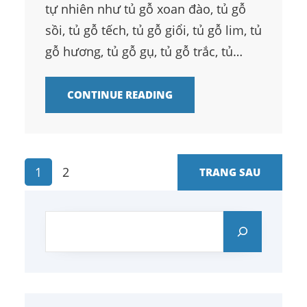
tự nhiên như tủ gỗ xoan đào, tủ gỗ
sồi, tủ gỗ tếch, tủ gỗ giổi, tủ gỗ lim, tủ
gỗ hương, tủ gỗ gụ, tủ gỗ trắc, tủ…
CONTINUE READING
1
2
TRANG SAU
S
e
a
r
c
h