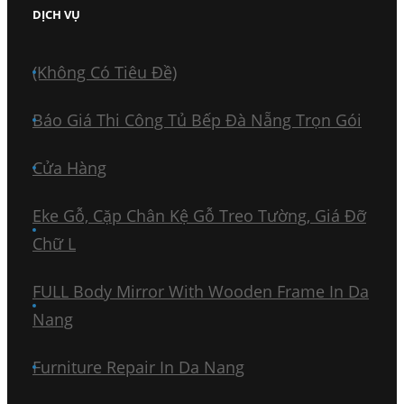
DỊCH VỤ
(không Có Tiêu Đề)
Báo Giá Thi Công Tủ Bếp Đà Nẵng Trọn Gói
Cửa Hàng
Eke Gỗ, Cặp Chân Kệ Gỗ Treo Tường, Giá Đỡ
Chữ L
FULL Body Mirror With Wooden Frame In Da
Nang
Furniture Repair In Da Nang